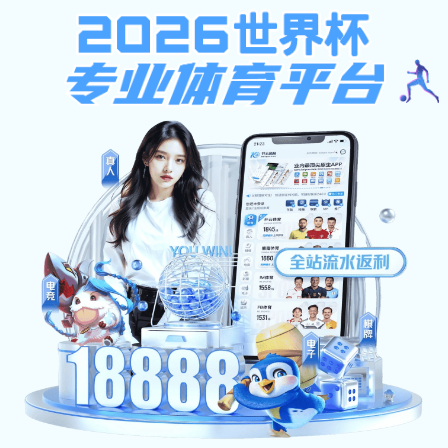
世界杯竞猜在哪买官网,给大家科普一
网站首页
关于世界杯竞猜
新闻中心
党建工
在哪买官网