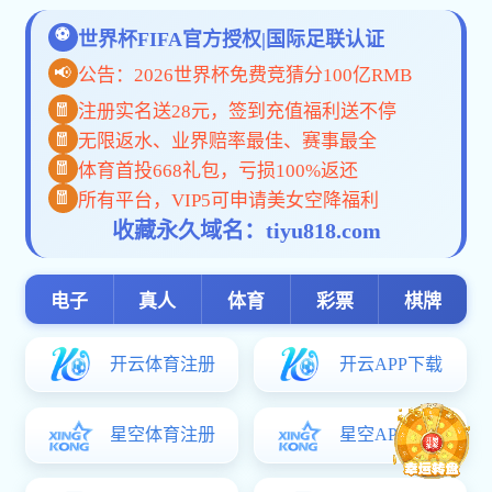
通知公告
世界杯竞猜在哪买官网,给大家科普一下
给大家科普一下开心8网址 教师工作室新版网站自