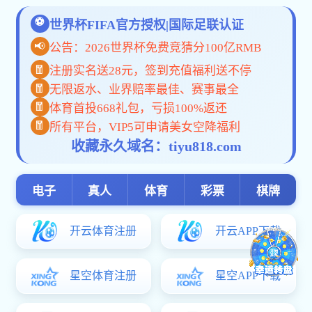
荣耀北航
新闻中心
《Science Ro
基金会新闻
《Science Ad
荣耀北航
4+2！北航多项成
捐赠故事 . 爱的传递
《Nature Com
通知公告
北航5位教授、4位
北航8名师生获202