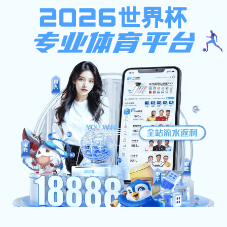
世界杯竞猜在哪买官网,给大家科普一
网站首页
关于世界杯竞猜
新闻中心
党建工
在哪买官网