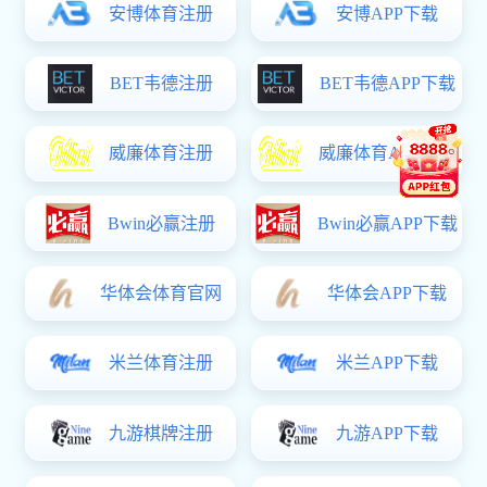
《Nature Com
北航，《Science》
北航在第十三届“挑
北航新增25个一流
《Nature Mat
北航钟群鹏院士荣
北航集成电路学院教师团队
砥砺前行 勇于探索