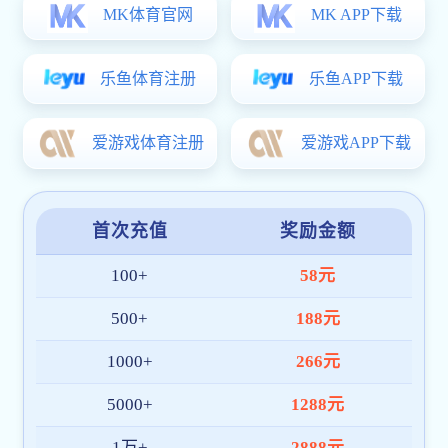
《美国科学院院刊
关于世界杯竞猜在哪
新闻中心
党建工作
买官网
基金会新闻
【
基金会简介
荣耀北航
【
组织机构
捐赠故事 . 爱的传递
【
基金会章程
通知公告
【
基金会资质证书
【
联系世界杯竞猜在哪买官网
公
版权所有?世界杯竞猜在哪买官网 上海交通大学 京ICP备05004617 文
特
世界杯竞猜